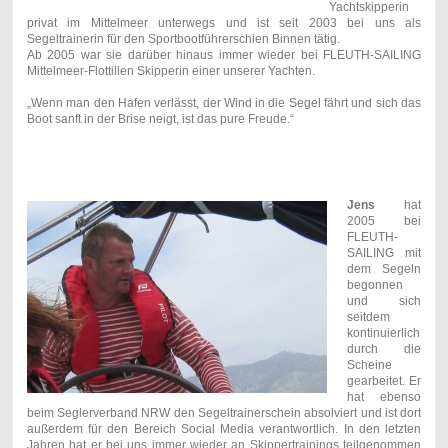
Yachtskipperin
privat im Mittelmeer unterwegs und ist seit 2003 bei uns als
Segeltrainerin für den Sportbootführerschien Binnen tätig.
Ab 2005 war sie darüber hinaus immer wieder bei FLEUTH-SAILING
Mittelmeer-Flottillen Skipperin einer unserer Yachten.
„Wenn man den Hafen verlässt, der Wind in die Segel fährt und sich das
Boot sanft in der Brise neigt, ist das pure Freude.“
Jens
hat
2005 bei
FLEUTH-
SAILING mit
dem Segeln
begonnen
und sich
seitdem
kontinuierlich
durch die
Scheine
gearbeitet. Er
hat ebenso
beim Seglerverband NRW den Segeltrainerschein absolviert und ist dort
außerdem für den Bereich Social Media verantwortlich. In den letzten
Jahren hat er bei uns immer wieder an Skippertrainings teilgenommen