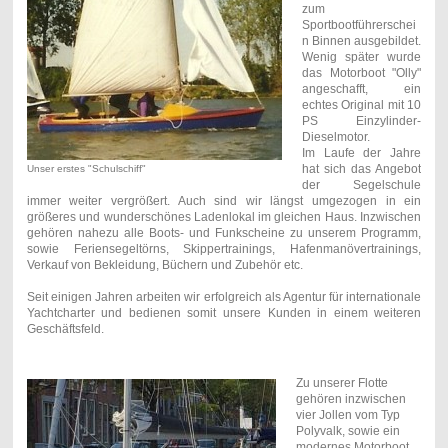
zum
Sportbootführerschei
n Binnen ausgebildet.
Wenig später wurde
das Motorboot "Olly"
angeschafft, ein
echtes Original mit 10
PS Einzylinder-
Dieselmotor.
Im Laufe der Jahre
hat sich das Angebot
Unser erstes "Schulschiff"
der Segelschule
immer weiter vergrößert. Auch sind wir längst umgezogen in ein
größeres und wunderschönes Ladenlokal im gleichen Haus. Inzwischen
gehören nahezu alle Boots- und Funkscheine zu unserem Programm,
sowie Feriensegeltörns, Skippertrainings, Hafenmanövertrainings,
Verkauf von Bekleidung, Büchern und Zubehör etc.
Seit einigen Jahren arbeiten wir erfolgreich als Agentur für internationale
Yachtcharter und bedienen somit unsere Kunden in einem weiteren
Geschäftsfeld.
Zu unserer Flotte
gehören inzwischen
vier Jollen vom Typ
Polyvalk, sowie ein
modernes Motorboot.