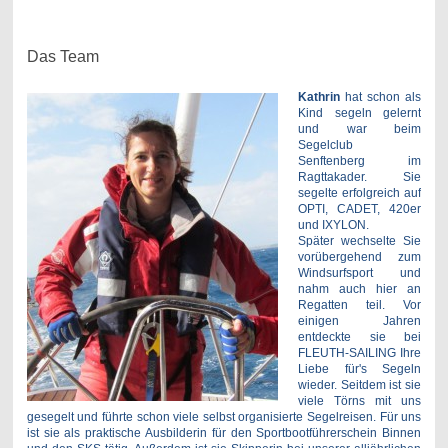
Das Team
Kathrin
hat schon als
Kind segeln gelernt
und war beim
Segelclub
Senftenberg im
Ragttakader. Sie
segelte erfolgreich auf
OPTI, CADET, 420er
und IXYLON.
Später wechselte Sie
vorübergehend zum
Windsurfsport und
nahm auch hier an
Regatten teil. Vor
einigen Jahren
entdeckte sie bei
FLEUTH-SAILING Ihre
Liebe für's Segeln
wieder. Seitdem ist sie
viele Törns mit uns
gesegelt und führte schon viele selbst organisierte Segelreisen. Für uns
ist sie als
praktische
Ausbilderin für den Sportbootführerschein Binnen