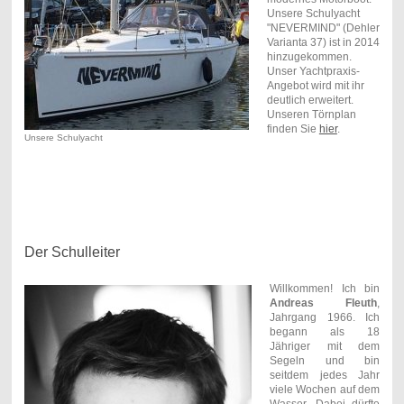
Unsere Schulyacht
"NEVERMIND" (Dehler
Varianta 37) ist in 2014
hinzugekommen.
Unser Yachtpraxis-
Angebot wird mit ihr
deutlich erweitert.
Unseren Törnplan
finden Sie
hier
.
Unsere Schulyacht
Der Schulleiter
Willkommen! Ich bin
Andreas Fleuth
,
Jahrgang 1966. Ich
begann als 18
Jähriger mit dem
Segeln und bin
seitdem jedes Jahr
viele Wochen auf dem
Wasser. Dabei dürfte