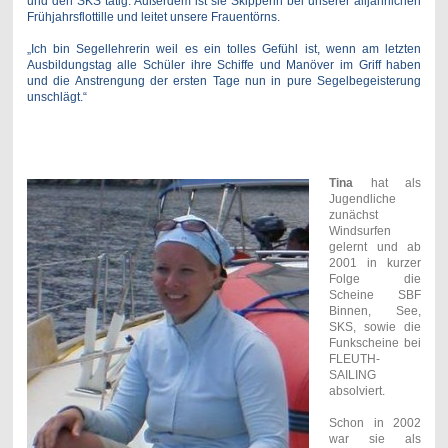
und den SKS tätig. Außerdem ist sie Skipperin bei unserer alljährlichen
Frühjahrsflottille und leitet unsere Frauentörns.
„Ich bin Segellehrerin weil es ein tolles Gefühl ist, wenn am letzten
Ausbildungstag alle Schüler ihre Schiffe und Manöver im Griff haben
und die Anstrengung der ersten Tage nun in pure Segelbegeisterung
unschlägt.“
Tina
hat als
Jugendliche
zunächst
Windsurfen
gelernt und ab
2001 in kurzer
Folge die
Scheine SBF
Binnen, See,
SKS, sowie die
Funkscheine bei
FLEUTH-
SAILING
absolviert.
Schon in 2002
war sie als