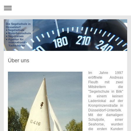
Die Segelschule in
Düsseldorf
● Segelschule
● Motorbootschule
● Segelreisen
● Agentur für
internationale
Yachtcharter
Über uns
Im Jahre 1997
eröffnete Andreas
Fleuth mit zwei
Mitstreitern die
"Segelschule in Bilk"
in einem keinen
Ladenlokal auf der
Kronprinzenstraße in
Düsseldorf-Unterbilk.
Mit der damaligen
Schuljolle, einer
Seahorse, wurden
die ersten Kunden