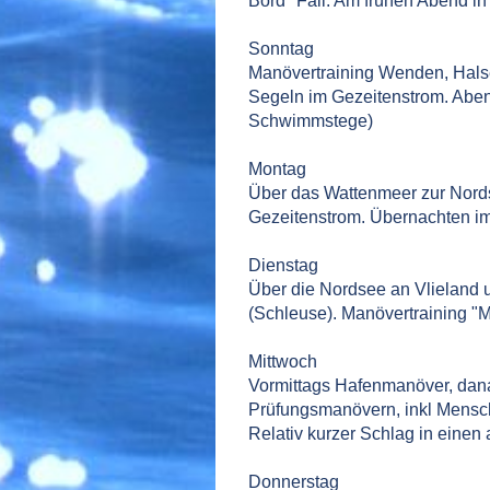
Bord" Fall. Am frühen Abend i
Sonntag
Manövertraining Wenden, Halse
Segeln im Gezeitenstrom. Aben
Schwimmstege)
Montag
Über das Wattenmeer zur Nords
Gezeitenstrom. Übernachten i
Dienstag
Über die Nordsee an Vlieland u
(Schleuse). Manövertraining "M
Mittwoch
Vormittags Hafenmanöver, dana
Prüfungsmanövern, inkl Mensch
Relativ kurzer Schlag in einen
Donnerstag