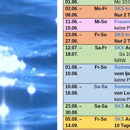
01.06.
Mo 10:
02.06. –
Mo-Fr
SKS In
06.06.
Nur 2 
11.06. –
Mi-So
Frauen
15.06.
keine P
23.06. –
Fr-So
SKS In
27.06.
Nur 2 
12.07. –
Sa-Fr
SKS
A
18.07.
Sa 1
NRW
01.08. –
Fr-So
Sommer
10.08.
vom Ij
keine P
10.08. –
So-Sa
Sommer
16.08.
von Lo
keine P
23.08. –
Sa-Sa
SKS
A
30.08.
05.09. –
Fr-So
SKS
A
14.09.
10 Tag