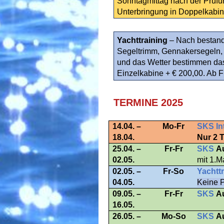
Sonntagmittag nach der Prüfu
Unterbringung in Doppelkabin
Yachttraining
– Nach bestand
Segeltrimm, Gennakersegeln, H
und das Wetter bestimmen da
Einzelkabine + € 200,00. Ab F
TERMINE 2025
14.04. –
Mo-Fr
SKS In
18.04.
Nur 2 
25.04. –
Fr-Fr
SKS
A
02.05.
mit 1.M
02.05. –
Fr-So
Yachtt
04.05.
Keine 
09.05. –
Fr-Fr
SKS
A
16.05.
26.05. –
Mo-So
SKS
A