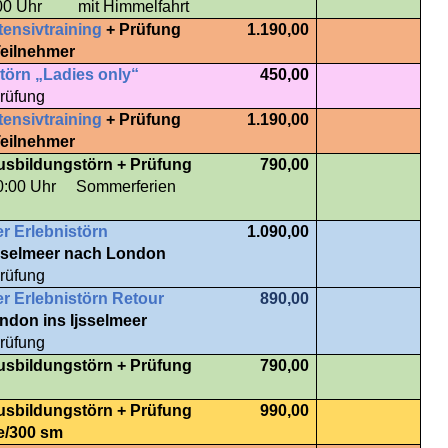
00 Uhr mit Himmelfahrt
tensivtraining
+ Prüfung
1.190,00
Teilnehmer
törn „Ladies only“
450,00
rüfung
tensivtraining
+ Prüfung
1.190,00
Teilnehmer
usbildungstörn + Prüfung
790,00
0:00 Uhr Sommerferien
 Erlebnistörn
1.090,00
sselmeer nach London
rüfung
 Erlebnistörn Retour
890,00
ndon ins Ijsselmeer
rüfung
usbildungstörn + Prüfung
790,00
usbildungstörn + Prüfung
990,00
e/300 sm