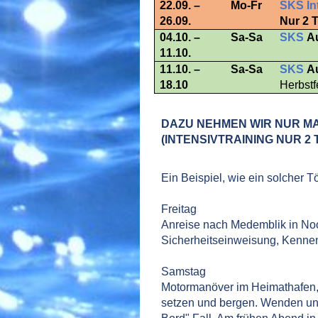
22.09. –
Mo-Fr
SKS In
26.09.
Nur 2 
04.10. –
Sa-Sa
SKS
A
11.10.
11.10. –
Sa-Sa
SKS
A
18.10
Herbst
DAZU NEHMEN WIR NUR MA
(INTENSIVTRAINING NUR 2 
Ein Beispiel, wie ein solcher 
Freitag
Anreise nach Medemblik in Noor
Sicherheitseinweisung, Kenne
Samstag
Motormanöver im Heimathafen, 
setzen und bergen. Wenden u