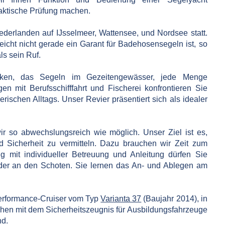
praktische Prüfung machen.
ederlanden auf IJsselmeer, Wattensee, und Nordsee statt.
eicht nicht gerade ein Garant für Badehosensegeln ist, so
als sein Ruf.
cken, das Segeln im Gezeitengewässer, jede Menge
en mit Berufsschifffahrt und Fischerei konfrontieren Sie
lerischen Alltags. Unser Revier
präsentiert sich als idealer
ir so abwechslungsreich wie möglich. Unser Ziel ist es,
d Sicherheit zu vermitteln. Dazu brauchen wir Zeit zum
ng mit individueller Betreuung und Anleitung dürfen Sie
oder an den Schoten. Sie lernen das An- und Ablegen am
rformance-Cruiser vom Typ
Varianta 37
(Baujahr 2014), in
ehen mit dem Sicherheitszeugnis für Ausbildungsfahrzeuge
nd.