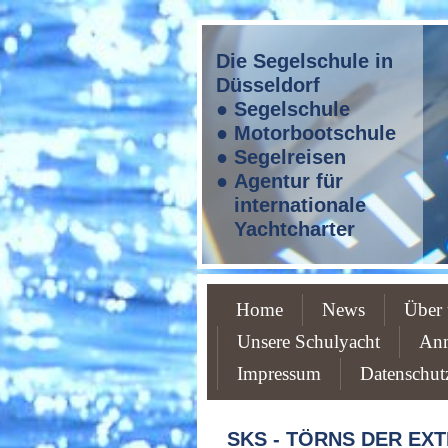
Die Segelschule in
Düsseldorf
● Segelschule
● Motorbootschule
● Segelreisen
● Agentur für
internationale
Yachtcharter
Home
News
Über 
Unsere Schulyacht
An
Impressum
Datenschut
SKS - TÖRNS DER EX