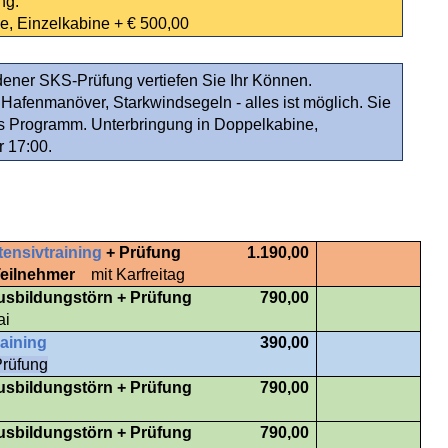
ng.
e, Einzelkabine + € 500,00
ener SKS-Prüfung vertiefen Sie Ihr Können.
afenmanöver, Starkwindsegeln - alles ist möglich. Sie
s Programm. Unterbringung in Doppelkabine,
r 17:00.
tensivtraining
+ Prüfung
1.190,00
Teilnehmer
mit Karfreitag
usbildungstörn + Prüfung
790,00
ai
raining
390,00
Prüfung
usbildungstörn + Prüfung
790,00
usbildungstörn + Prüfung
790,00