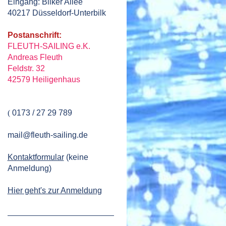
Eingang: Bilker Allee
40217
Düsseldorf
-Unterb
ilk
Postanschrift:
FLEUTH-SAILING e.K.
Andreas Fleuth
Feldstr. 32
42579 Heiligenhaus
(
0173 / 27 29 789
mail@fleuth-sailing.de
Kontaktformular
(keine
Anmeldung)
Hier geht's zur Anmeldung