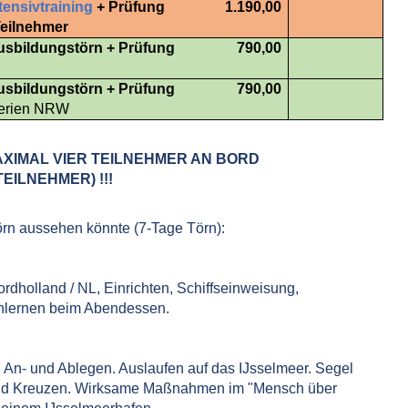
tensivtraining
+ Prüfung
1.190,00
Teilnehmer
usbildungstörn + Prüfung
790,00
usbildungstörn + Prüfung
790,00
ferien NRW
XIMAL VIER TEILNEHMER AN BORD
TEILNEHMER) !!!
Törn aussehen könnte (7-Tage Törn):
dholland / NL, Einrichten, Schiffseinweisung,
nlernen beim Abendessen.
An- und Ablegen. Auslaufen auf das IJsselmeer. Segel
nd Kreuzen. Wirksame Maßnahmen im "Mensch über