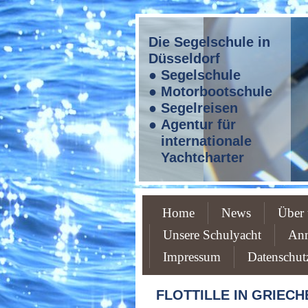
Die Segelschule in
Düsseldorf
● Segelschule
● Motorbootschule
● Segelreisen
● Agentur für
internationale
Yachtcharter
Home
News
Über 
Unsere Schulyacht
An
Impressum
Datenschut
FLOTTILLE IN GRIEC