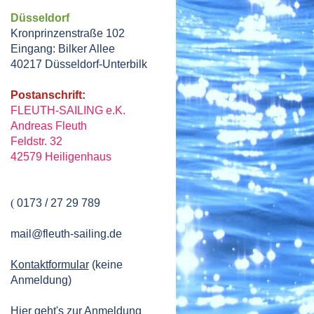
Düsseldorf
Kronprinzenstraße 102
Eingang: Bilker Allee
40217
Düsseldorf
-Unterb
ilk
Postanschrift:
FLEUTH-SAILING e.K.
Andreas Fleuth
Feldstr. 32
42579 Heiligenhaus
(
0173 / 27 29 789
mail@fleuth-sailing.de
Kontaktformular
(keine
Anmeldung)
Hier geht's zur Anmeldung